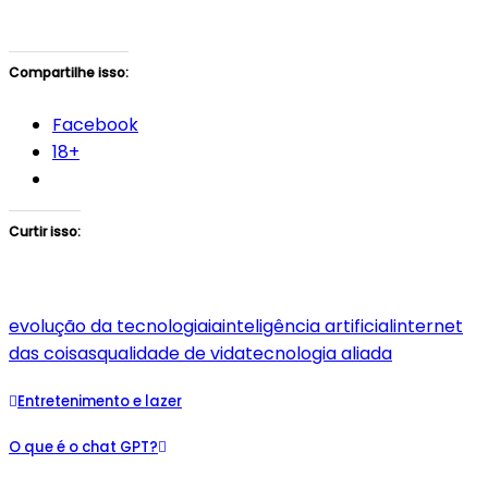
Compartilhe isso:
Facebook
18+
Curtir isso:
evolução da tecnologia
ia
inteligência artificial
internet
das coisas
qualidade de vida
tecnologia aliada
Entretenimento e lazer
O que é o chat GPT?