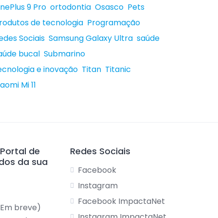
nePlus 9 Pro
ortodontia
Osasco
Pets
rodutos de tecnologia
Programação
edes Sociais
Samsung Galaxy Ultra
saúde
aúde bucal
Submarino
ecnologia e inovação
Titan
Titanic
iaomi Mi 11
 Portal de
Redes Sociais
ados da sua
Facebook
Instagram
Facebook ImpactaNet
(Em breve)
Instagram ImpactaNet