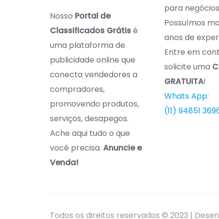
para negócios 
Nosso
Portal de
Possuímos mai
Classificados Grátis
é
anos de exper
uma plataforma de
Entre em con
publicidade online que
solicite uma
C
conecta vendedores a
GRATUITA
!
compradores,
Whats App:
promovendo produtos,
(11) 94851 369
serviços, desapegos.
Ache aqui tudo o que
você precisa.
Anuncie e
Venda!
Todos os direitos reservados © 2023 | Dese