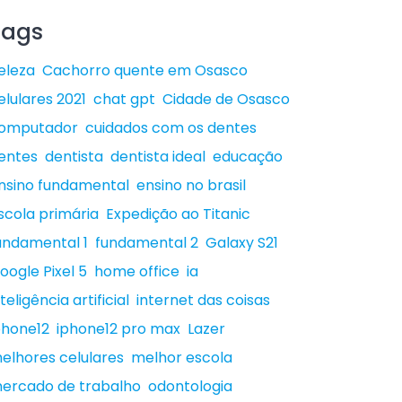
Tags
eleza
Cachorro quente em Osasco
elulares 2021
chat gpt
Cidade de Osasco
omputador
cuidados com os dentes
entes
dentista
dentista ideal
educação
nsino fundamental
ensino no brasil
scola primária
Expedição ao Titanic
undamental 1
fundamental 2
Galaxy S21
oogle Pixel 5
home office
ia
nteligência artificial
internet das coisas
phone12
iphone12 pro max
Lazer
elhores celulares
melhor escola
ercado de trabalho
odontologia