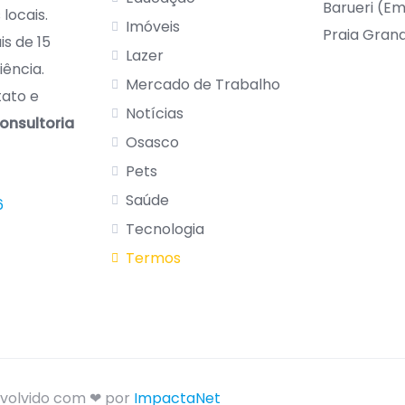
Barueri (E
locais.
Imóveis
Praia Gran
s de 15
Lazer
iência.
Mercado de Trabalho
tato e
Notícias
onsultoria
Osasco
Pets
Saúde
6
Tecnologia
Termos
nvolvido com ❤ por
ImpactaNet