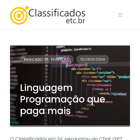
Skip
to
content
MERCADO DE TRABALHO
TECNOLOGIA
Linguagem
Programação que
paga mais
O Classificados.etc.br perguntou ao Chat GPT