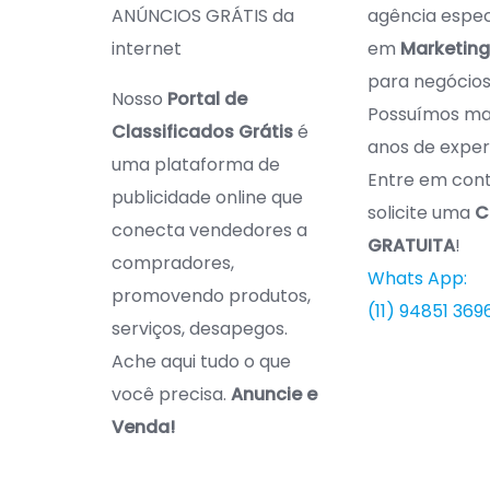
ANÚNCIOS GRÁTIS da
agência espec
internet
em
Marketing 
para negócios 
Nosso
Portal de
Possuímos mai
Classificados Grátis
é
anos de exper
uma plataforma de
Entre em con
publicidade online que
solicite uma
C
conecta vendedores a
GRATUITA
!
compradores,
Whats App:
promovendo produtos,
(11) 94851 369
serviços, desapegos.
Ache aqui tudo o que
você precisa.
Anuncie e
Venda!