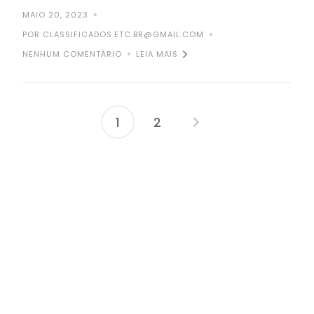
MAIO 20, 2023
POR CLASSIFICADOS.ETC.BR@GMAIL.COM
NENHUM COMENTÁRIO
LEIA MAIS
1
2
Posts
pagination