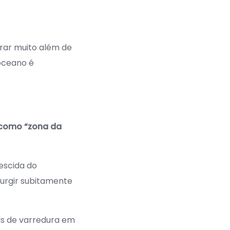
trar muito além de
 oceano é
 como “zona da
escida do
surgir subitamente
as de varredura em