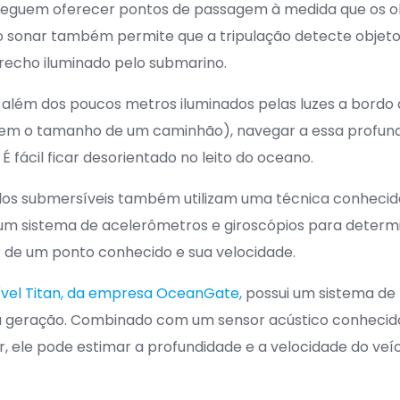
onseguem oferecer pontos de passagem à medida que os 
 o sonar também permite que a tripulação detecte objet
recho iluminado pelo submarino.
 além dos poucos metros iluminados pelas luzes a bordo 
tem o tamanho de um caminhão), navegar a essa profun
 É fácil ficar desorientado no leito do oceano.
culos submersíveis também utilizam uma técnica conhec
m um sistema de acelerômetros e giroscópios para determ
ir de um ponto conhecido e sua velocidade.
ível Titan, da empresa OceanGate,
possui um sistema de 
a geração. Combinado com um sensor acústico conhecid
, ele pode estimar a profundidade e a velocidade do veí