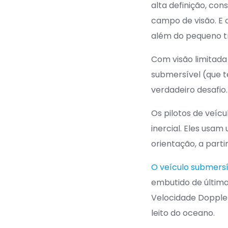
alta definição, c
campo de visão. E
além do pequeno t
Com visão limitada
submersível (que 
verdadeiro desafio.
Os pilotos de veí
inercial. Eles usa
orientação, a part
O veículo submers
embutido de últim
Velocidade Doppler
leito do oceano.