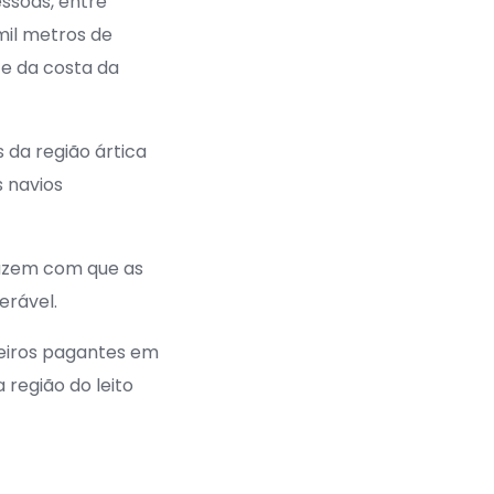
essoas, entre
mil metros de
te da costa da
 da região ártica
s navios
 fazem com que as
erável.
eiros pagantes em
região do leito