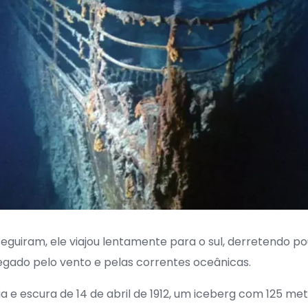
eguiram, ele viajou lentamente para o sul, derretendo p
gado pelo vento e pelas correntes oceânicas.
ria e escura de 14 de abril de 1912, um iceberg com 125 me