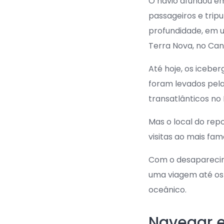
O navio afundou em 
passageiros e trip
profundidade, em u
Terra Nova, no Can
Até hoje, os iceber
foram levados pela
transatlânticos no
Mas o local do rep
visitas ao mais fa
Com o desaparecim
uma viagem até os 
oceânico.
Navegar 