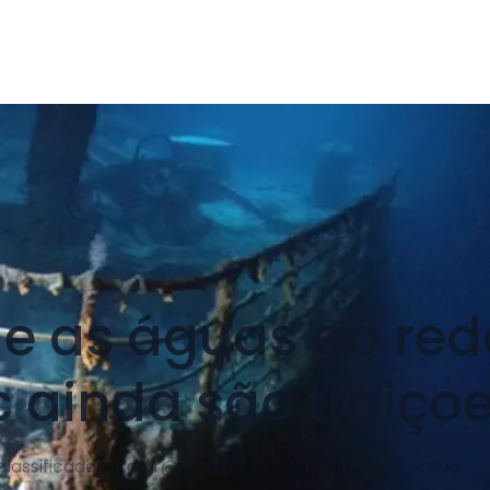
ue as águas ao red
c ainda são traiçoe
classificados.etc.br@gmail.com
Nenhum comentário