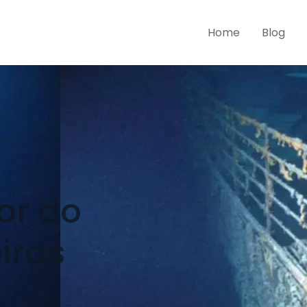
Home
Blog
or do
iras