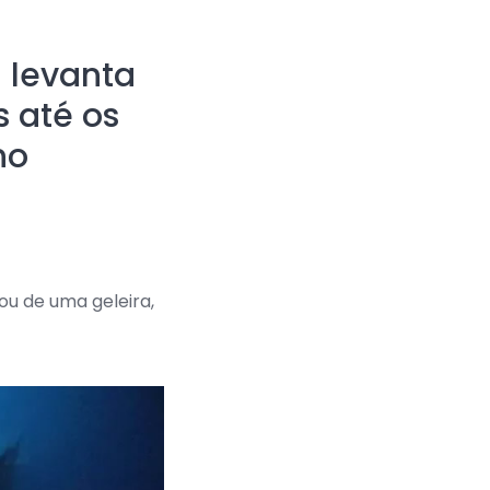
 levanta
s até os
no
u de uma geleira,