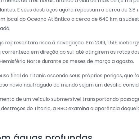
menos de três horas, tirando a vida de mais de 1,5 mil p
ulantes. E seus destroços agora repousam a cerca de 3,8 
m local do Oceano Atlântico a cerca de 640 km a sudes
adá.
gs representam risco à navegação. Em 2019, 1.515 icebergs
 correnteza em direção ao sul, até atingirem as rotas do
 Hemisfério Norte durante os meses de março a agosto.
ouso final do Titanic esconde seus próprios perigos, que
moso navio naufragado do mundo sejam um desafio consid
ento de um veículo submersível transportando passag
destroços do Titanic, a BBC examina a aparência daquela 
em águas profundas