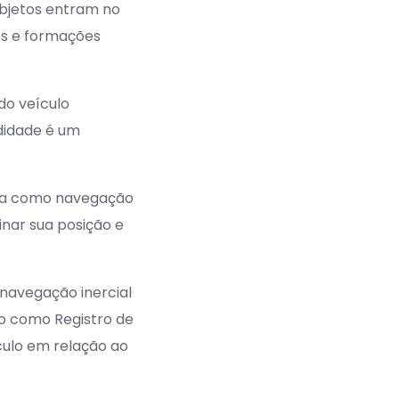
objetos entram no
os e formações
do veículo
didade é um
ida como navegação
inar sua posição e
navegação inercial
o como Registro de
culo em relação ao