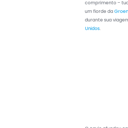
comprimento – tud
um fiorde da
Groen
durante sua viagem
Unidos
.