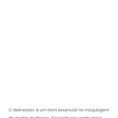
O delineador é um item essencial na maquiagem
de muitas mulheres. Ele pode ser usado para