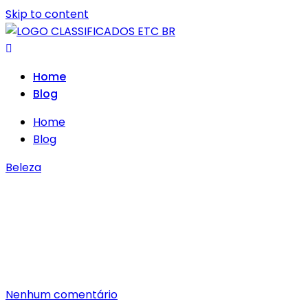
Skip to content
Home
Blog
Home
Blog
Beleza
Manicure: unhas decoradas para
cada ocasião
maio 26, 2023
Por classificados.etc.br@gmail.com
Nenhum comentário