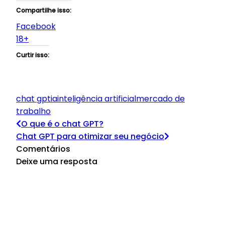
Compartilhe isso:
Facebook
18+
Curtir isso:
chat gpt
ia
inteligência artificial
mercado de
trabalho
O que é o chat GPT?
Chat GPT para otimizar seu negócio
Comentários
Deixe uma resposta