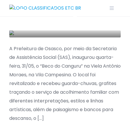
Skip
Osasco inaugura
to
content
Beco do Canguru
OSASCO
A Prefeitura de Osasco, por meio da Secretaria
de Assistência Social (SAS), inaugurou quarta-
feira, 31/05, o “Beco do Canguru” na Viela Antônio
Moraes, na Vila Campesina. O local foi
revitalizado e recebeu guarda-chuvas, grafites
traçando o serviço de acolhimento familiar com
diferentes interpretações, estilos e linhas
artísticas, além de paisagismo e bancos para
descanso, o […]