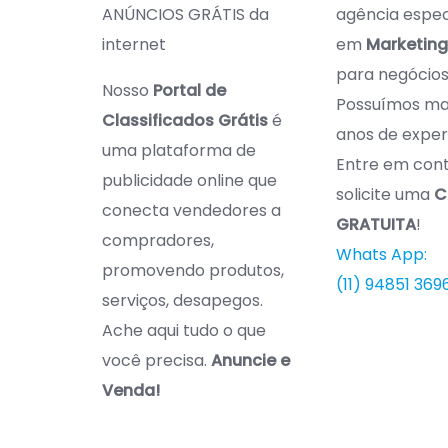
ANÚNCIOS GRÁTIS da
agência espec
internet
em
Marketing 
para negócios 
Nosso
Portal de
Possuímos mai
Classificados Grátis
é
anos de exper
uma plataforma de
Entre em con
publicidade online que
solicite uma
C
conecta vendedores a
GRATUITA
!
compradores,
Whats App:
promovendo produtos,
(11) 94851 369
serviços, desapegos.
Ache aqui tudo o que
você precisa.
Anuncie e
Venda!