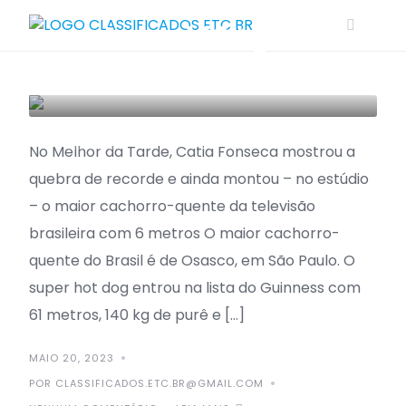
Guinness com 61
Skip
metros e 140 kg de
to
content
purê
OSASCO
No Melhor da Tarde, Catia Fonseca mostrou a
quebra de recorde e ainda montou – no estúdio
– o maior cachorro-quente da televisão
brasileira com 6 metros O maior cachorro-
quente do Brasil é de Osasco, em São Paulo. O
super hot dog entrou na lista do Guinness com
61 metros, 140 kg de purê e […]
MAIO 20, 2023
POR CLASSIFICADOS.ETC.BR@GMAIL.COM