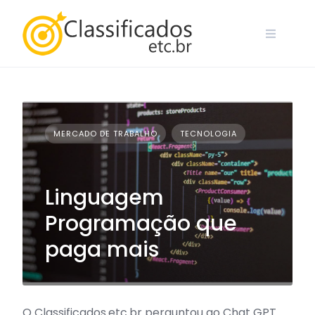
Skip
to
content
MERCADO DE TRABALHO
TECNOLOGIA
Linguagem
Programação que
paga mais
O Classificados.etc.br perguntou ao Chat GPT