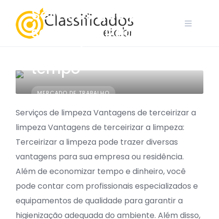
Skip
Serviços que podem
to
ser terceirizados
content
para otimizar seu
tempo
MERCADO DE TRABALHO
Serviços de limpeza Vantagens de terceirizar a
limpeza Vantagens de terceirizar a limpeza:
Terceirizar a limpeza pode trazer diversas
vantagens para sua empresa ou residência.
Além de economizar tempo e dinheiro, você
pode contar com profissionais especializados e
equipamentos de qualidade para garantir a
higienização adequada do ambiente. Além disso,