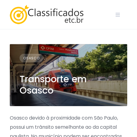
Skip
to
content
OSASCO
Transporte em
Osasco
Osasco devido à proximidade com São Paulo,
possui um trânsito semelhante ao da capital
paulista. No município podem ser encontrados